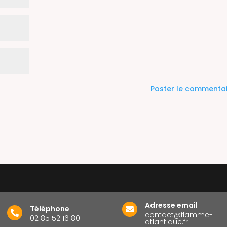
Adresse email
Téléphone


contact@flamme-
02 85 52 16 80
atlantique.fr