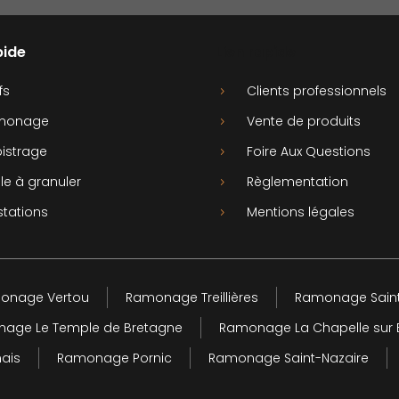
pide
Lien rapide
fs
Clients professionnels
5
monage
Vente de produits
5
istrage
Foire Aux Questions
5
le à granuler
Règlementation
5
stations
Mentions légales
5
onage Vertou
Ramonage Treillières
Ramonage Saint
age Le Temple de Bretagne
Ramonage La Chapelle sur 
ais
Ramonage Pornic
Ramonage Saint-Nazaire