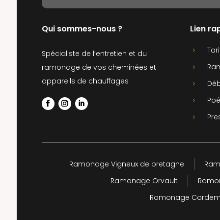
Qui sommes-nous ?
Lien ra
Tari
5
Spécialiste de l’entretien et du
Ra
ramonage de vos cheminées et
5
appareils de chauffages
Déb
5
Poê
5
Pre
5
Ramonage Vigneux de bretagne
Ram
Ramonage Orvault
Ramon
Ramonage Cordem