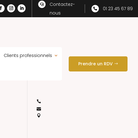
Contactez-

01 23 45 67 89

nous
Clients professionnels
Prendre un RDV